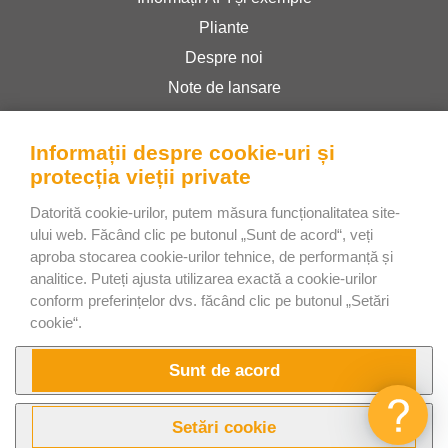
Pliante
Despre noi
Note de lansare
Magazin online
Termeni și condiții
Informații despre cookie-uri și
protecția vieții private
Politica de confidențialitate
Datorită cookie-urilor, putem măsura funcționalitatea site-
ului web. Făcând clic pe butonul „Sunt de acord“, veți
Bee Interactive s.r.o.
aproba stocarea cookie-urilor tehnice, de performanță și
U Pekarky 484/1a
analitice. Puteți ajusta utilizarea exactă a cookie-urilor
conform preferințelor dvs. făcând clic pe butonul „Setări
180 00 Prague 8 – Liben
cookie“.
Czech Republic
Discutați cu noi pe WhatsApp
Sunt de acord
Setări cookie