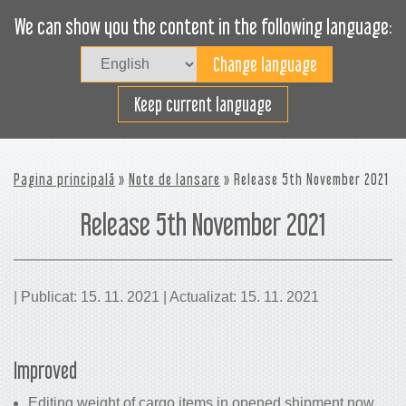
We can show you the content in the following language:
Togg
navig
Încarcă eficient
Keep current language
Pagina principală
»
Note de lansare
» Release 5th November 2021
Release 5th November 2021
| Publicat: 15. 11. 2021 | Actualizat: 15. 11. 2021
Improved
Editing weight of cargo items in opened shipment now