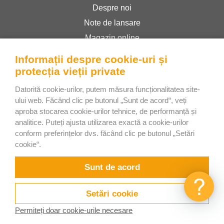
Despre noi
Note de lansare
Magazin online
Termeni și condiții
Informații despre cookie-uri și
Politica de confidențialitate
protecția vieții private
Datorită cookie-urilor, putem măsura funcționalitatea site-
ului web. Făcând clic pe butonul „Sunt de acord“, veți
Bee Interactive s.r.o.
aproba stocarea cookie-urilor tehnice, de performanță și
U Pekarky 484/1a
analitice. Puteți ajusta utilizarea exactă a cookie-urilor
180 00 Prague 8 – Liben
conform preferințelor dvs. făcând clic pe butonul „Setări
cookie“.
Czech Republic
Discutați cu noi pe WhatsApp
Sunt de acord
Setări cookie
Permiteți doar cookie-urile necesare
Încercați
Videoclipuri