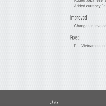
Added Japanese la
Added currency Ja
Improved
Changes in invoice
Fixed
Full Vietnamese su
منزل