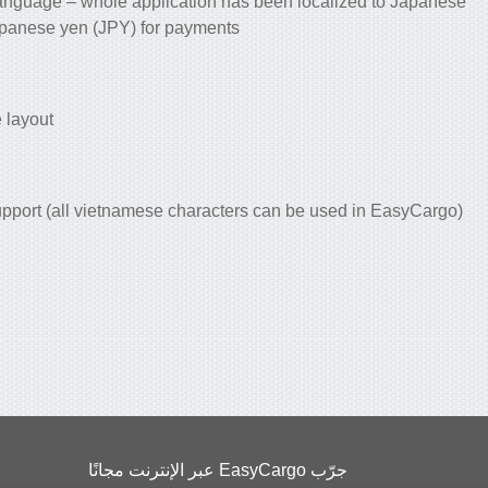
nguage – whole application has been localized to Japanese
panese yen (JPY) for payments
 layout
pport (all vietnamese characters can be used in EasyCargo)
جرّب EasyCargo عبر الإنترنت مجانًا