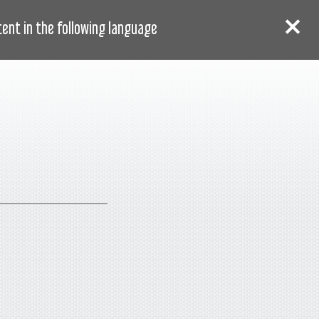
AR
سجل
دخول
nt in the following language: