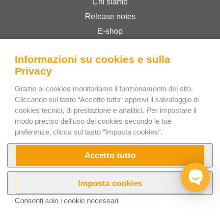
Chi siamo
Release notes
E-shop
Termini & Condizioni
Informazioni su cookies e sulla
Privacy Policy
Privacy
Grazie ai cookies monitoriamo il funzionamento del sito.
Bee Interactive s.r.o.
Cliccando sul tasto “Accetto tutto“ approvi il salvataggio di
U Pekarky 484/1a
cookies tecnici, di prestazione e analitici. Per impostare il
modo preciso dell'uso dei cookies secondo le tue
180 00 Prague 8 – Liben
preferenze, clicca sul tasto “Imposta cookies“.
Czech Republic
Scrivici su WhatsApp
Accetto tutto
Imposta cookies
Consenti solo i cookie necessari
Prova ora
Video