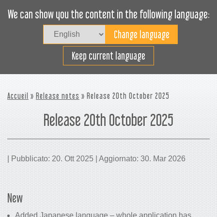
We can show you the content in the following language:
Togg
navig
Carica efficacemente
Keep current language
Accueil
»
Release notes
» Release 20th October 2025
Release 20th October 2025
| Pubblicato: 20. Ott 2025 | Aggiornato: 30. Mar 2026
New
Added Japanese language – whole application has