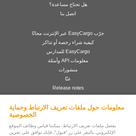
هل تحتاج مساعدة؟
اتصل بنا
جرّب EasyCargo عبر الإنترنت مجانًا
كيفية شراء رخصة أو تذاكر
EasyCargo للمدارس
معلومات API وأمثلة
منشورات
عنّا
Release notes
Online Store
Terms & Conditions
معلومات حول ملفات تعريف الارتباط وحماية
الخصوصية
Privacy Policy
بفضل ملفات تعريف الارتباط، يمكننا قياس وظائف الموقع
الإلكتروني. بالنقر على زر “قبول“، فإنك توافق على تخزين
Bee Interactive s.r.o