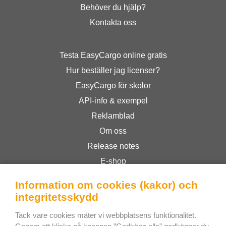
Behöver du hjälp?
Kontakta oss
Testa EasyCargo online gratis
Hur beställer jag licenser?
EasyCargo för skolor
API-info & exempel
Reklamblad
Om oss
Release notes
E-shop
Allmänna Villkor
Information om cookies (kakor) och
Privacy Policy
integritetsskydd
Tack vare cookies mäter vi webbplatsens funktionalitet.
Bee Interactive s.r.o.