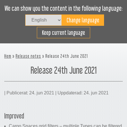
We can show you the content in the following language:
Togg
navig
Lasta effektivt
Keep current language
Hem
»
Release notes
» Release 24th June 2021
Release 24th June 2021
| Publicerat: 24. jun 2021 | Uppdaterad: 24. jun 2021
Improved
Cargo Spaces grid filters – multiple Types can be filtered