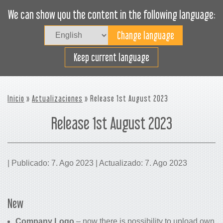
We can show you the content in the following language:
Togg
navig
Cargue efectivamente
Keep current language
Inicio
»
Actualizaciones
» Release 1st August 2023
Release 1st August 2023
| Publicado: 7. Ago 2023 | Actualizado: 7. Ago 2023
New
Company Logo
– now there is possibility to upload own