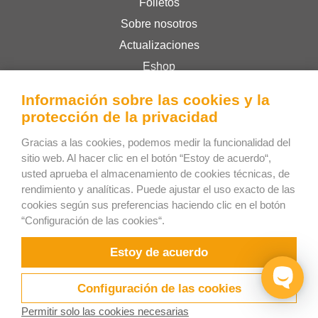
Folletos
Sobre nosotros
Actualizaciones
Eshop
Términos y condiciones
Información sobre las cookies y la
Privacy Policy
protección de la privacidad
Gracias a las cookies, podemos medir la funcionalidad del
Bee Interactive s.r.o.
sitio web. Al hacer clic en el botón “Estoy de acuerdo“,
usted aprueba el almacenamiento de cookies técnicas, de
U Pekarky 484/1a
rendimiento y analíticas. Puede ajustar el uso exacto de las
180 00 Praga 8 – Liben
cookies según sus preferencias haciendo clic en el botón
República Checa
“Configuración de las cookies“.
Responderemos sus dudas por WhatsApp
Estoy de acuerdo
Configuración de las cookies
Permitir solo las cookies necesarias