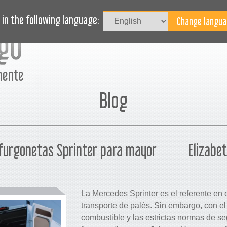
I
ASOS DE USO
REVISTA
BLOG
¿NECESITA AYUDA?
in the following language:
mente
Blog
 furgonetas Sprinter para mayor
Elizabet
La Mercedes Sprinter es el referente en 
transporte de palés. Sin embargo, con el
combustible y las estrictas normas de se