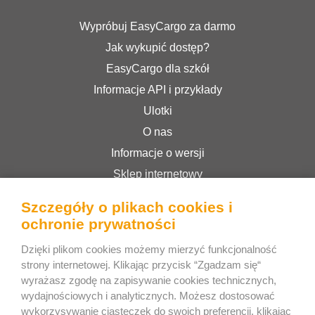
Wypróbuj EasyCargo za darmo
Jak wykupić dostęp?
EasyCargo dla szkół
Informacje API i przykłady
Ulotki
O nas
Informacje o wersji
Sklep internetowy
Regulamin serwisu
Szczegóły o plikach cookies i
Polityka prywatności
ochronie prywatności
Dzięki plikom cookies możemy mierzyć funkcjonalność
Bee Interactive s.r.o.
strony internetowej. Klikając przycisk “Zgadzam się“
wyrażasz zgodę na zapisywanie cookies technicznych,
U Pekarky 484/1a
wydajnościowych i analyticznych. Możesz dostosować
180 00 Prague 8 – Liben
wykorzysywanie ciasteczek do swoich preferencji, klikając