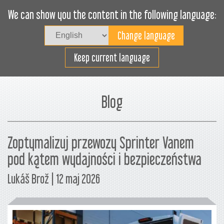
We can show you the content in the following language:
Togg
navig
Załaduj sprawnie
Keep current language
Blog
Zoptymalizuj przewozy Sprinter Vanem
pod kątem wydajności i bezpieczeństwa
Lukáš Brož | 12 maj 2026