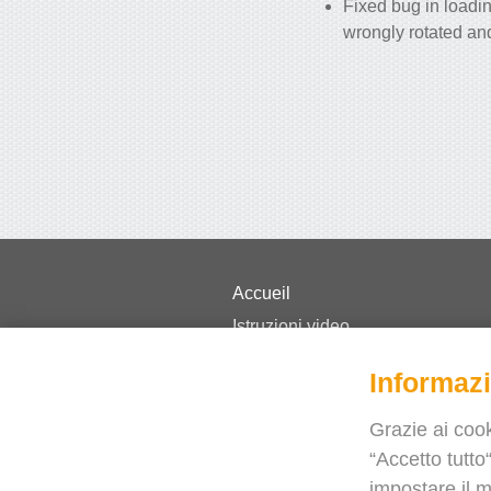
Fixed bug in loadi
wrongly rotated and
Accueil
Istruzioni video
Prezzi
Informazi
Domande frequenti
Novità
Grazie ai cook
“Accetto tutto“
Blog
impostare il m
Hai bisogno di aiuto?