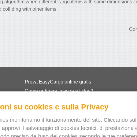
ng algorithm when different cargo items with same dimensions co
 colliding with other items
Con
Prova EasyCargo online gratis
Come ordinare licenze e ticket?
EasyCargo per le scuole
oni su cookies e sulla Privacy
API Info & Esempi
Volantini
ies monitoriamo il funzionamento del sito. Cliccando sul
 approvi il salvataggio di cookies tecnici, di prestazione e
Chi siamo
odo preciso dell'uso dei cookies secondo le tue preferenz
Release notes