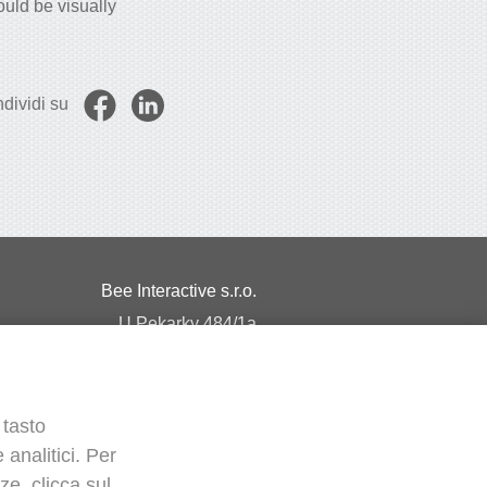
uld be visually
dividi su
Bee Interactive s.r.o.
U Pekarky 484/1a
180 00 Prague 8 – Liben
Czech Republic
Scrivici su WhatsApp
 tasto
 analitici. Per
e, clicca sul