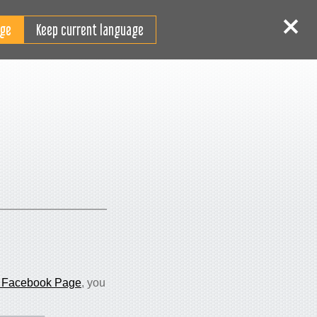
PT-PT
 sessão
Inscrever-se
Keep current language
 Facebook Page
, you