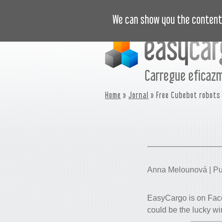
VÍDEOS
PREÇOS
CASOS DE SU
We can show you the content 
Carregue eficaz
Home
»
Jornal
» Free Cubebot robots
Anna Melounová | Pub
EasyCargo is on Faceb
could be the lucky wi