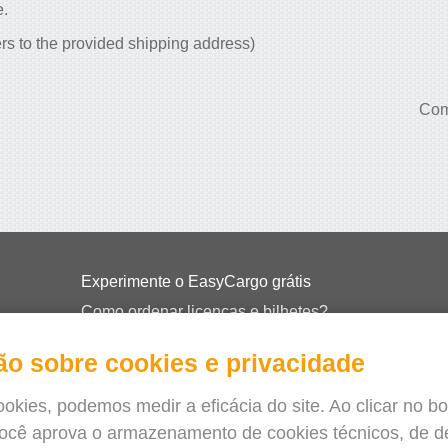
e.
rs to the provided shipping address)
Com
Experimente o EasyCargo grátis
Como ordenar licenças e bilhetes?
EasyCargo para as escolas
ão sobre cookies e privacidade
API informações & exemplos
Folhetos
okies, podemos medir a eficácia do site. Ao clicar no b
você aprova o armazenamento de cookies técnicos, de
Sobre nós