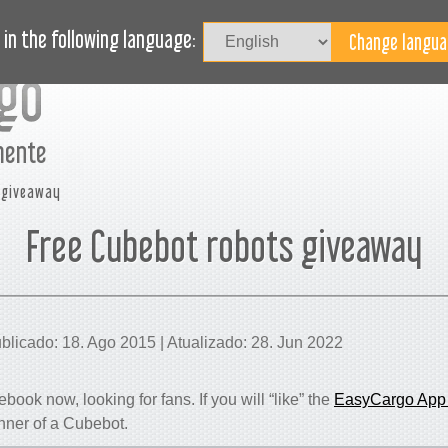
Iniciar
CESSO
JORNAL
BLOGUE
PRECISA DE AJUDA?
in the following language:
mente
 giveaway
Free Cubebot robots giveaway
licado: 18. Ago 2015 | Atualizado: 28. Jun 2022
ook now, looking for fans. If you will “like” the
EasyCargo App
nner of a Cubebot.