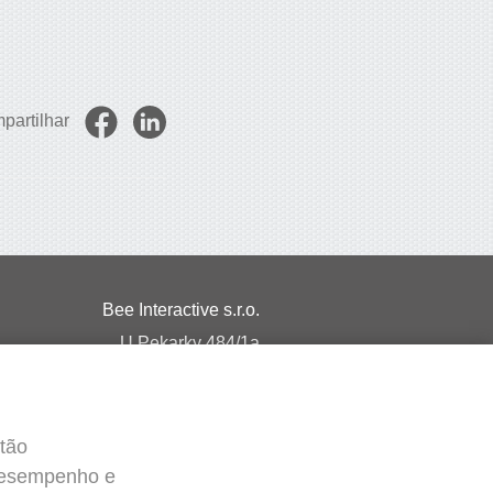
partilhar
Bee Interactive s.r.o.
U Pekarky 484/1a
180 00 Prague 8 – Liben
Czech Republic
Converse conosco no WhatsApp
otão
 desempenho e