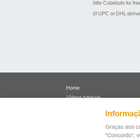
little Cubebots for fre
(if UPC or DHL delive
Home
Vídeos tutoriais
Preços
Informaç
FAQ
Casos de sucesso
Graças aos co
“Concordo“, 
Jornal