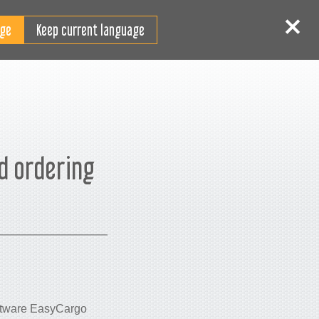
RO
tentificare
Înscriere
Keep current language
d ordering
oftware EasyCargo