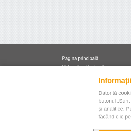
Pagina principală
Videoclipuri instructive
Prețuri
Informații
FAQ
Datorită cooki
Jurnal
butonul „Sunt
Blog
și analitice. 
Aveți nevoie de ajutor?
făcând clic pe
Contactaţi-ne