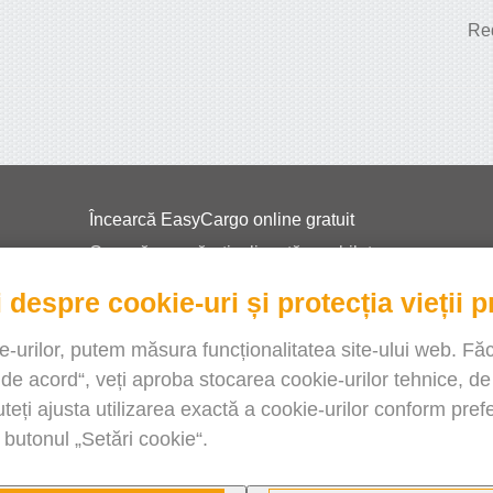
Red
Încearcă EasyCargo online gratuit
Cum să cumpărați o licență sau bilete
EasyCargo pentru școli
 despre cookie-uri și protecția vieții p
Informații API și exemple
e-urilor, putem măsura funcționalitatea site-ului web. Fă
Pliante
 de acord“, veți aproba stocarea cookie-urilor tehnice, d
Despre noi
Puteți ajusta utilizarea exactă a cookie-urilor conform prefe
Note de lansare
 butonul „Setări cookie“.
Magazin online
Termeni și condiții