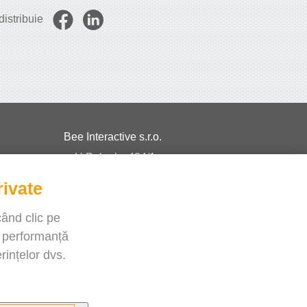
istribuie
Bee Interactive s.r.o.
U Pekarky 484/1a
180 00 Prague 8 – Liben
rivate
Czech Republic
când clic pe
Discutați cu noi pe WhatsApp
e performanță
rințelor dvs.