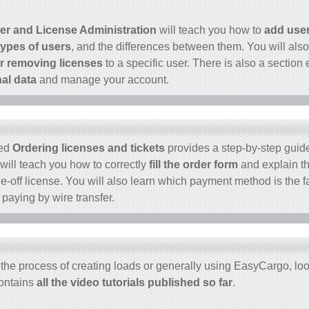
r and License Administration
will teach you how to
add use
ypes of users
, and the differences between them. You will also 
r removing licenses
to a specific user. There is also a section
al data
and manage your account.
led
Ordering licenses and tickets
provides a step-by-step guid
t will teach you how to correctly
fill the order form
and explain t
e-off license. You will also learn which payment method is the 
 paying by wire transfer.
h the process of creating loads or generally using EasyCargo, loo
ontains
all the video tutorials published so far
.