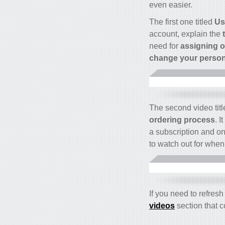
even easier.
The first one titled
Use
account, explain the
t
need for
assigning o
change your person
The second video tit
ordering process
. I
a subscription and on
to watch out for when
If you need to refres
videos
section that c