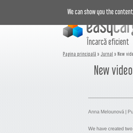
VIDEO
PREȚURI
JURNAL
B
We can show you the content 
Încarcă eficient
Pagina principală
»
Jurnal
» New vid
New video
Anna Melounová | Publ
We have created two 