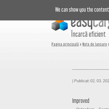
VIDEO
PREȚURI
JURNAL
B
We can show you the content 
Încarcă eficient
Pagina principală
»
Note de lansare
»
| Publicat: 02. 03. 20
Improved