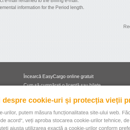
t e-mail renamed to the Billing e-mail.
mental information for the Period length.
Red
Încearcă EasyCargo online gratuit
Cum să cumpărați o licență sau bilete
EasyCargo pentru școli
 despre cookie-uri și protecția vieții p
Informații API și exemple
Pliante
e-urilor, putem măsura funcționalitatea site-ului web. Fă
 de acord“, veți aproba stocarea cookie-urilor tehnice, d
Despre noi
Puteți ajusta utilizarea exactă a cookie-urilor conform prefe
Note de lansare