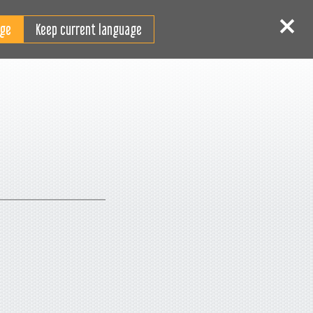
RO
tentificare
Înscriere
Keep current language