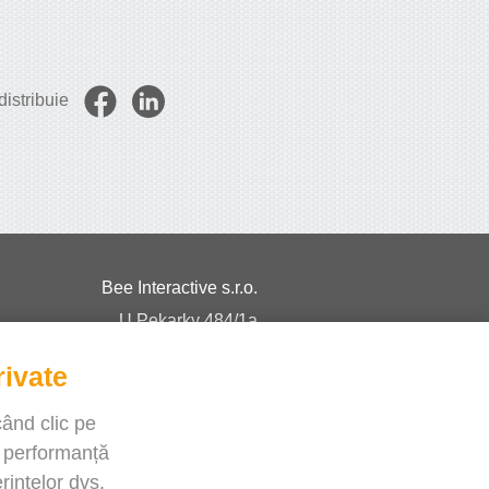
istribuie
Bee Interactive s.r.o.
U Pekarky 484/1a
180 00 Prague 8 – Liben
rivate
Czech Republic
Discutați cu noi pe WhatsApp
când clic pe
e performanță
rințelor dvs.