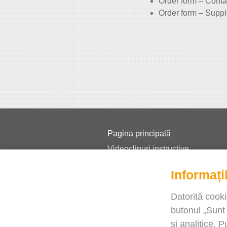
Order form – Contac
Order form – Supple
Pagina principală
Videoclipuri instructive
Prețuri
Informații
FAQ
Jurnal
Datorită cooki
butonul „Sunt
Blog
și analitice. 
Aveți nevoie de ajutor?