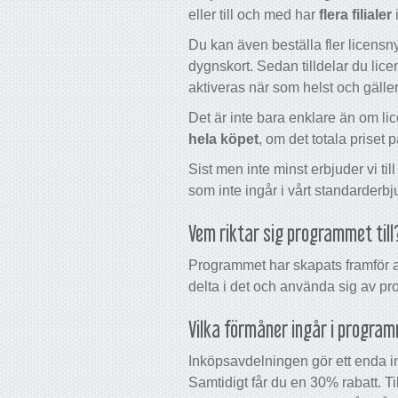
eller till och med har
flera filialer
Du kan även beställa fler licensny
dygnskort. Sedan tilldelar du lice
aktiveras när som helst och gäller 
Det är inte bara enklare än om lice
hela köpet
, om det totala priset
Sist men inte minst erbjuder vi ti
som inte ingår i vårt standarderbj
Vem riktar sig programmet till
Programmet har skapats framför al
delta i det och använda sig av p
Vilka förmåner ingår i progra
Inköpsavdelningen gör ett enda i
Samtidigt får du en 30% rabatt. Til