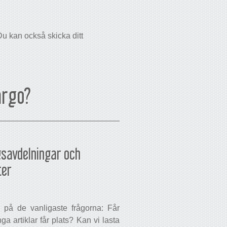
u kan också skicka ditt
argo?
gsavdelningar och
ter
 på de vanligaste frågorna: Får
a artiklar får plats? Kan vi lasta