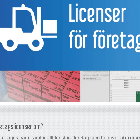
retagslicenser om?
r tagits fram framför allt för stora företag som behöver
större an