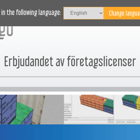
SÄTTNING
JOURNAL
BLOG
BEHÖVER DU HJÄLP?
in the following language:
Erbjudandet av företagslicenser