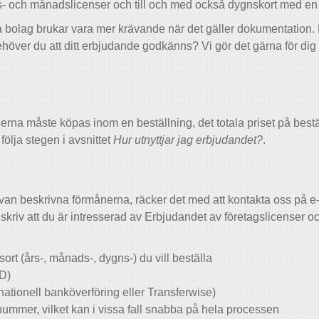
rs- och månadslicenser och till och med också dygnskort med en
 bolag brukar vara mer krävande när det gäller dokumentation. R
höver du att ditt erbjudande godkänns? Vi gör det gärna för d
serna måste köpas inom en beställning, det totala priset på bes
ölja stegen i avsnittet
Hur utnyttjar jag erbjudandet?
.
 ovan beskrivna förmånerna, räcker det med att kontakta oss på 
 skriv att du är intresserad av Erbjudandet av företagslicenser o
ort (års-, månads-, dygns-) du vill beställa
D)
ationell banköverföring eller Transferwise)
nummer, vilket kan i vissa fall snabba på hela processen