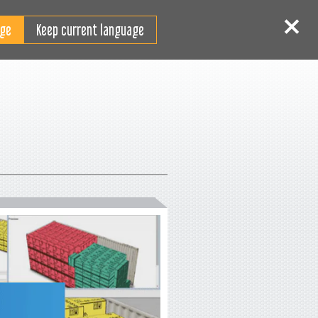
SV
Logga in
Registrera
Keep current language