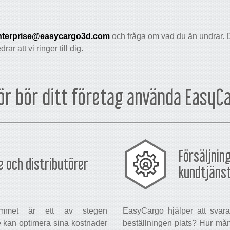
nterprise@easycargo3d.com
och fråga om vad du än undrar. D
ar att vi ringer till dig.
ör bör ditt företag använda EasyC
Försäljnin
re och distributörer
kundtjäns
utrymmet är ett av stegen
EasyCargo hjälper att svara
re kan optimera sina kostnader
beställningen plats? Hur mång