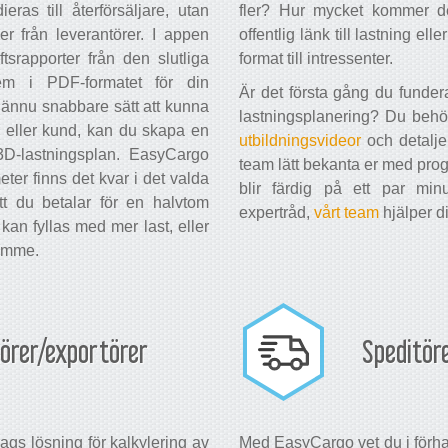
eras till återförsäljare, utan
fler? Hur mycket kommer d
 från leverantörer. I appen
offentlig länk till lastning el
srapporter från den slutliga
format till intressenter.
em i PDF-formatet för din
Är det första gång du funder
 ännu snabbare sätt att kunna
lastningsplanering? Du behöv
r eller kund, kan du skapa en
utbildningsvideor
och detalj
v 3D-lastningsplan. EasyCargo
team lätt bekanta er med pro
ter finns det kvar i det valda
blir färdig på ett par mi
tt du betalar för en halvtom
expertråd,
vårt team
hjälper d
kan fyllas med mer last, eller
rymme.
örer/exportörer
Speditör
ags lösning för kalkylering av
Med EasyCargo vet du i förhan