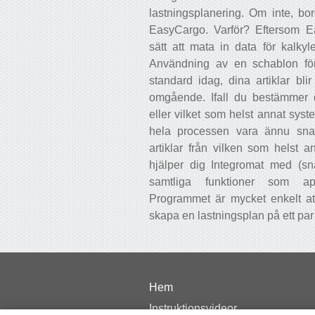
lastningsplanering. Om inte, b
EasyCargo. Varför? Eftersom Ea
sätt att mata in data för kalkyl
Användning av en schablon för
standard idag, dina artiklar bli
omgående. Ifall du bestämmer 
eller vilket som helst annat sys
hela processen vara ännu sna
artiklar från vilken som helst 
hjälper dig Integromat med (sn
samtliga funktioner som a
Programmet är mycket enkelt att
skapa en lastningsplan på ett par
Hem
Instruktionsvideor