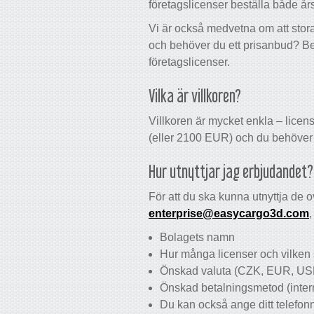
företagslicenser beställa både å
Vi är också medvetna om att stora
och behöver du ett prisanbud? Be
företagslicenser.
Vilka är villkoren?
Villkoren är mycket enkla – licen
(eller 2100 EUR) och du behöver f
Hur utnyttjar jag erbjudandet?
För att du ska kunna utnyttja de
enterprise@easycargo3d.com
,
Bolagets namn
Hur många licenser och vilken s
Önskad valuta (CZK, EUR, US
Önskad betalningsmetod (intern
Du kan också ange ditt telefon