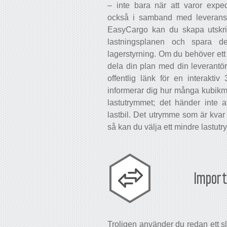
– inte bara när att varor expedi
också i samband med leveranser
EasyCargo kan du skapa utskrift
lastningsplanen och spara d
lagerstyrning. Om du behöver ett
dela din plan med din leverantö
offentlig länk för en interakti
informerar dig hur många kubikme
lastutrymmet; det händer inte a
lastbil. Det utrymme som är kvar 
så kan du välja ett mindre lastut
Import
Troligen använder du redan ett sl