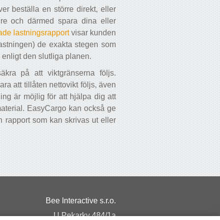
r beställa en större direkt, eller
dre och därmed spara dina eller
ade lastningsrapport
visar kunden
lastningen) de exakta stegen som
 enligt den slutliga planen.
äkra på att viktgränserna följs.
a att tillåten nettovikt följs, även
ng är möjlig för att hjälpa dig att
material. EasyCargo kan också ge
n rapport som kan skrivas ut eller
Bee Interactive s.r.o.
U Pekarky 484/1a