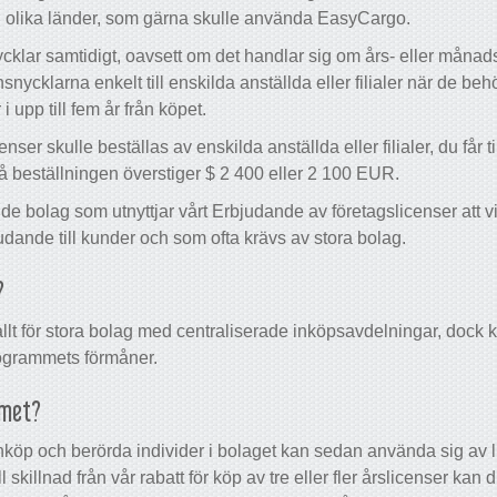
i olika länder, som gärna skulle använda EasyCargo.
cklar samtidigt, oavsett om det handlar sig om års- eller månads
nsnycklarna enkelt till enskilda anställda eller filialer när de b
i upp till fem år från köpet.
nser skulle beställas av enskilda anställda eller filialer, du får 
 på beställningen överstiger $ 2 400 eller 2 100 EUR.
ll de bolag som utnyttjar vårt Erbjudande av företagslicenser att
udande till kunder och som ofta krävs av stora bolag.
?
lt för stora bolag med centraliserade inköpsavdelningar, dock ka
rogrammets förmåner.
mmet?
nköp och berörda individer i bolaget kan sedan använda sig av
l skillnad från vår rabatt för köp av tre eller fler årslicenser k