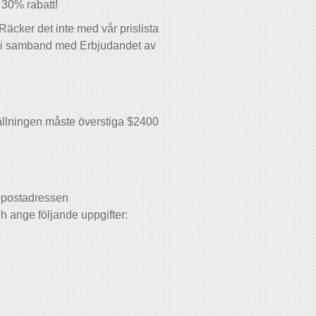
 30% rabatt!
äcker det inte med vår prislista
ig i samband med Erbjudandet av
tällningen måste överstiga $2400
e-postadressen
ch ange följande uppgifter: