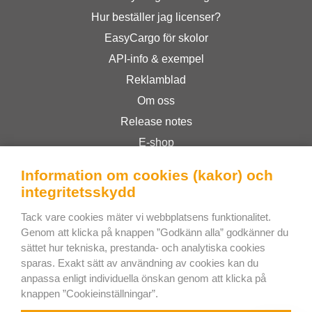
Hur beställer jag licenser?
EasyCargo för skolor
API-info & exempel
Reklamblad
Om oss
Release notes
E-shop
Allmänna Villkor
Information om cookies (kakor) och
Privacy Policy
integritetsskydd
Tack vare cookies mäter vi webbplatsens funktionalitet.
Bee Interactive s.r.o.
Genom att klicka på knappen ”Godkänn alla” godkänner du
sättet hur tekniska, prestanda- och analytiska cookies
U Pekarky 484/1a
sparas. Exakt sätt av användning av cookies kan du
180 00 Prague 8 – Liben
anpassa enligt individuella önskan genom att klicka på
Czech Republic
knappen ”Cookieinställningar”.