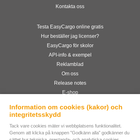
Kontakta oss
Testa EasyCargo online gratis
Hur beställer jag licenser?
EasyCargo för skolor
API-info & exempel
Reklamblad
Om oss
Release notes
E-shop
Allmänna Villkor
Information om cookies (kakor) och
Privacy Policy
integritetsskydd
Tack vare cookies mäter vi webbplatsens funktionalitet.
Bee Interactive s.r.o.
Genom att klicka på knappen ”Godkänn alla” godkänner du
sättet hur tekniska, prestanda- och analytiska cookies