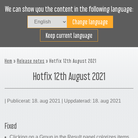
We can show you the content in the following language:
Togg
navig
Lasta effektivt
Keep current language
Hem
»
Release notes
» Hotfix 12th August 2021
Hotfix 12th August 2021
| Publicerat: 18. aug 2021 | Uppdaterad: 18. aug 2021
Fixed
Clicking on a Group in the Result panel colorizes items