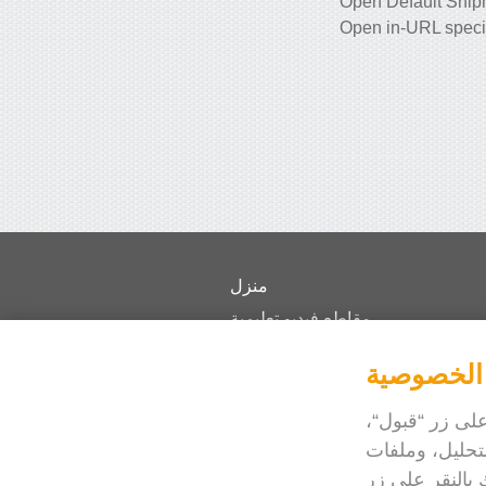
Open Default Shipm
Open in-URL specif
منزل
مقاطع فيديو تعليمية
التسعير
 الخصوصية
FAQ
الاخبار
على زر “قبول“،
لتحليل، وملفات
Blog
 بالنقر على زر
هل تحتاج مساعدة؟