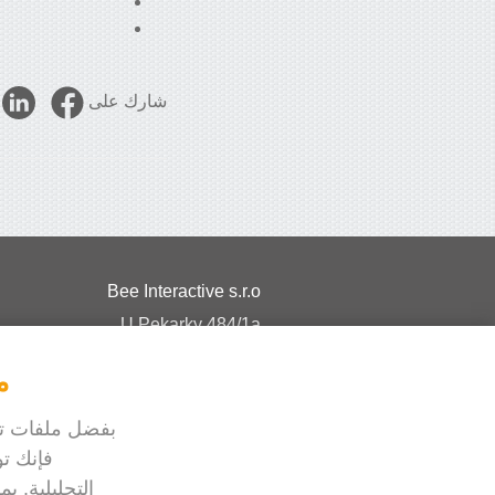
شارك على
Bee Interactive s.r.o
U Pekarky 484/1a
180 00 Prague 8 – Liben
م
Czech Republic
بفضل ملفات تعر
فإنك تو
التحليلية. ي