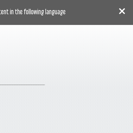
AR
سجل
دخول
nt in the following language: