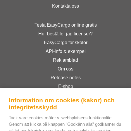
Kontakta oss
Testa EasyCargo online gratis
Hur beställer jag licenser?
EasyCargo för skolor
API-info & exempel
Reklamblad
Om oss
Release notes
E-shop
Allmänna Villkor
Information om cookies (kakor) och
Privacy Policy
integritetsskydd
Tack vare cookies mäter vi webbplatsens funktionalitet.
Bee Interactive s.r.o.
Genom att klicka på knappen ”Godkänn alla” godkänner du
sättet hur tekniska, prestanda- och analytiska cookies