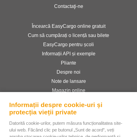
Contactaţi-ne
Încearcă EasyCargo online gratuit
Cum să cumpărați o licență sau bilete
EasyCargo pentru școli
Informații API și exemple
Pliante
Despre noi
Note de lansare
Magazin online
Termeni și condiții
Informații despre cookie-uri și
Politica de confidențialitate
protecția vieții private
Datorită cookie-urilor, putem măsura funcționalitatea site-
Bee Interactive s.r.o.
ului web. Făcând clic pe butonul „Sunt de acord“, veți
aproba stocarea cookie-urilor tehnice, de performanță și