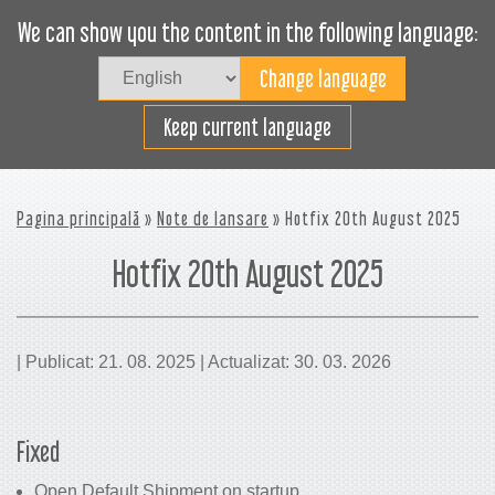
We can show you the content in the following language:
Togg
navig
Încarcă eficient
Keep current language
Pagina principală
»
Note de lansare
» Hotfix 20th August 2025
Hotfix 20th August 2025
| Publicat: 21. 08. 2025 | Actualizat: 30. 03. 2026
Fixed
Open Default Shipment on startup