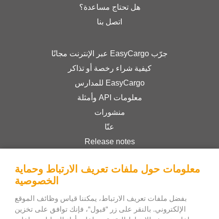
هل تحتاج مساعدة؟
اتصل بنا
جرّب EasyCargo عبر الإنترنت مجانًا
كيفية شراء رخصة أو تذاكر
EasyCargo للمدارس
معلومات API وأمثلة
منشورات
عنّا
Release notes
Online Store
معلومات حول ملفات تعريف الارتباط وحماية
Terms & Conditions
الخصوصية
Privacy Policy
بفضل ملفات تعريف الارتباط، يمكننا قياس وظائف الموقع
الإلكتروني. بالنقر على زر “قبول“، فإنك توافق على تخزين
Bee Interactive s.r.o