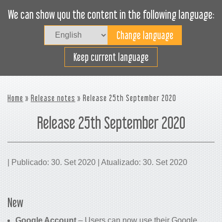
We can show you the content in the following language:
Togg
navig
Carregue eficazmente
Keep current language
Home
»
Release notes
» Release 25th September 2020
Release 25th September 2020
| Publicado: 30. Set 2020 | Atualizado: 30. Set 2020
New
Google Account
– Users can now use their Google