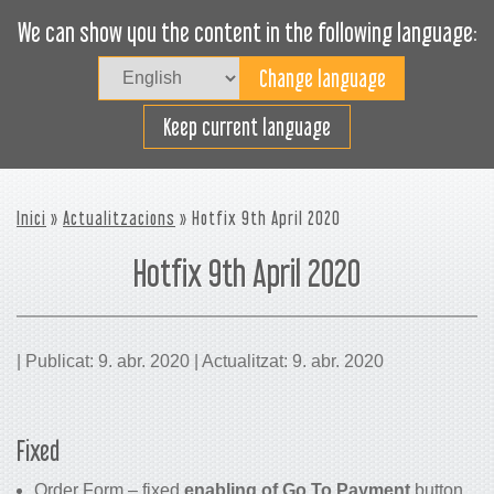
We can show you the content in the following language:
Togg
navig
Carregueu eficaçment
Keep current language
Inici
»
Actualitzacions
» Hotfix 9th April 2020
Hotfix 9th April 2020
| Publicat: 9. abr. 2020 | Actualitzat: 9. abr. 2020
Fixed
Order Form – fixed
enabling of Go To Payment
button