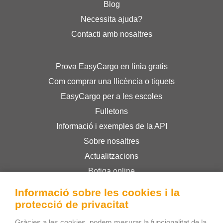
Blog
Necessita ajuda?
Contacti amb nosaltres
Prova EasyCargo en línia gratis
Com comprar una llicència o tiquets
EasyCargo per a les escoles
Fulletons
Informació i exemples de la API
Sobre nosaltres
Actualitzacions
Botiga online
Termes i condicions
Informació sobre les cookies i la
Privacy Policy
protecció de privacitat
Gràcies a les cookies, podem mesurar la funcionalitat de la