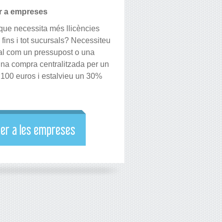
er a empreses
ue necessita més llicències
 fins i tot sucursals? Necessiteu
l com un pressupost o una
na compra centralitzada per un
2.100 euros i estalvieu un 30%
per a les empreses