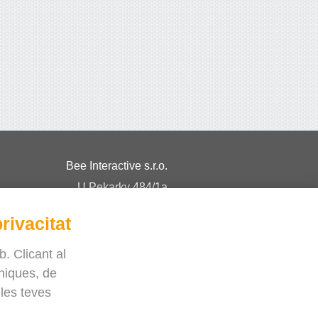
Bee Interactive s.r.o.
U Pekarky 484/1a
180 00 Praga 8 – Liben
rivacitat
República Txeca
spondrem els seus dubtes per WhatsApp
. Clicant al
niques, de
 les teves