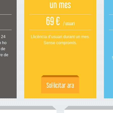
un mes
69 €
/ usuari
t 24
Llicència d’usuari durant un mes.
n ho
Sense compromís.
 de
re de
Sol·licitar ara