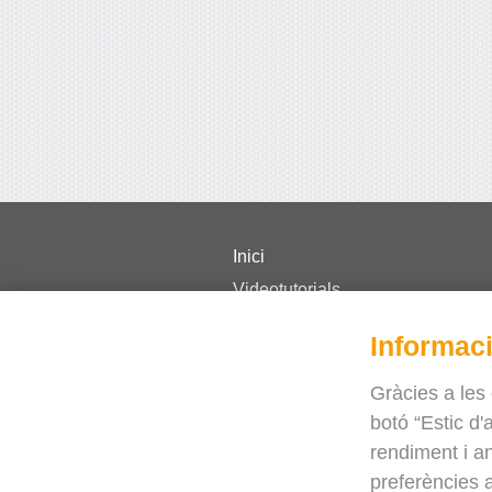
Inici
Videotutorials
Preus
Informaci
FAQ
Revista
Gràcies a les
botó “Estic d
Blog
rendiment i an
Necessita ajuda?
preferències a
Contacti amb nosaltres