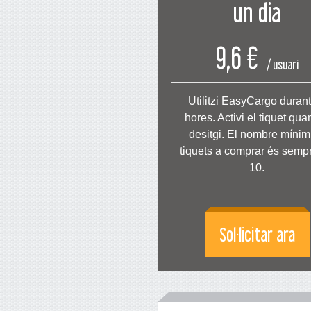
un dia
9,6 €
/ usuari
Utilitzi EasyCargo duran
hores. Activi el tiquet qua
desitgi. El nombre mínim
tiquets a comprar és semp
10.
Sol·licitar ara