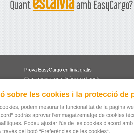
estalvia
Quant
amb EasyCargo?
Prova EasyCargo en línia gratis
Com comprar una llicència o tiquets
EasyCargo per a les escoles
ó sobre les cookies i la protecció de p
Fulletons
Informació i exemples de la API
Re
 cookies, podem mesurar la funcionalitat de la pàgina web
'acord“ podràs aprovar l'emmagatzematge de cookies tèc
Sobre nosaltres
alítiques. Podeu ajustar l'ús de les cookies d'acord amb
Actualitzacions
 través del botó “Preferències de les cookies“.
Botiga online