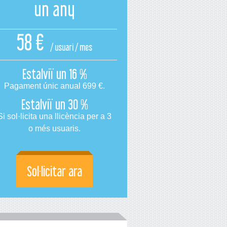
un any
58 €
/ usuari / mes
Estalviï un
16 %
Pagament únic anual
699 €
.
Estalviï un
30 %
Si sol·licita una llicència per a 3
o més usuaris.
Sol·licitar ara