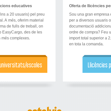
tucions educatives
Oferta de llicències p
ins a 20 usuaris) pel preu
Sou una gran empresa q
al. A més, oferim material
per a diversos usuaris o
a de fulls de treball, on
documentació addiciona
mb EasyCargo, des de les
ordre de compra? Feu u
es més complexes.
import total superior a 
en tota la comanda.
 universitats/escoles
Llicències 