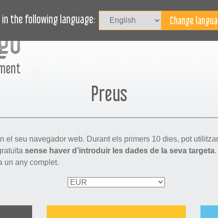
Iniciar
EVISTA
BLOG
NECESSITA AJUDA?
in the following language:
çment
Preus
 el seu navegador web. Durant els primers 10 dies, pot utilitzar 
ratuïta
sense haver d’introduir les dades de la seva targeta
a un any complet.
Select
currency