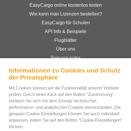
EasyCargo online kostenlos testen
Wie kann man Lizenzen bestellen?
EasyCargo für Schulen
API Info & Beispiele
Flugblätter
Über uns
Release notes
Online-Shop
Informationen zu Cookies und Schutz
Geschäftsbedingungen
der Privatsphäre
Privacy Policy
Mit Cookies können wir die Funktionalität unserer Website
prüfen. Durch einen Klick auf den Button “Zustimmung“
erklären Sie sich mit dem Einsatz technischer,
Bee Interactive s.r.o.
performance- und analytischer Cookies einverstanden. Die
U Pekarky 484/1a
genauen Cookie-Einstellungen können Sie auch individuell
anpassen, indem Sie auf den Button “Cookie-Einstellungen“
180 00 Prague 8 – Liben
klicken.
Czech Republic