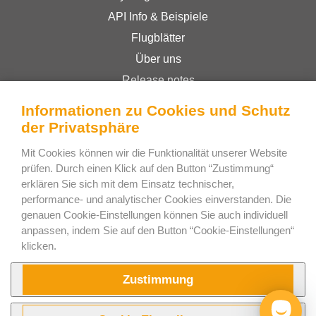
API Info & Beispiele
Flugblätter
Über uns
Release notes
Online-Shop
Informationen zu Cookies und Schutz
Geschäftsbedingungen
der Privatsphäre
Privacy Policy
Mit Cookies können wir die Funktionalität unserer Website
prüfen. Durch einen Klick auf den Button “Zustimmung“
erklären Sie sich mit dem Einsatz technischer,
Bee Interactive s.r.o.
performance- und analytischer Cookies einverstanden. Die
U Pekarky 484/1a
genauen Cookie-Einstellungen können Sie auch individuell
anpassen, indem Sie auf den Button “Cookie-Einstellungen“
180 00 Prague 8 – Liben
klicken.
Czech Republic
Schreiben Sie uns auf WhatsApp
Zustimmung