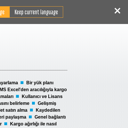
TR
Giriş
Kaydol
Keep current language
ayarlama
Bir yük planı
MS Excel'den aracılığıyla kargo
amaları
Kullanıcı ve Lisans
asını belirleme
Gelişmiş
et satın alma
Kaydedilen
eri paylaşma
Genel bağlantı
r
Kargo ağırlığı ile nasıl