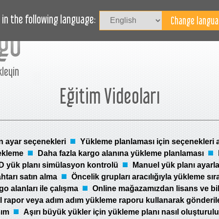
HABERLER
BLOG
YARDIM
in the following language:
kleyin
Eğitim Videoları
n ayar seçenekleri
Yükleme planlaması için seçenekleri 
ekleme
Daha fazla kargo alanına yükleme planlaması
D yük planı simülasyon kontrolü
Manuel yük planı ayarl
htarı satın alma
Öncelik grupları aracılığıyla yükleme sır
go alanları ile çalışma
Online mağazamızdan lisans ve bil
 rapor veya adım adım yükleme raporu kullanarak gönderil
şım
Aşırı büyük yükler için yükleme planı nasıl oluşturulu