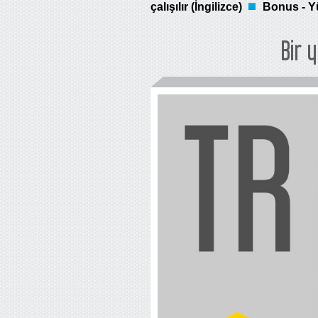
çalışılır (İngilizce)
Bonus - Yü
Bir 