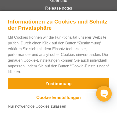
Über uns
Release notes
Online-Shop
Informationen zu Cookies und Schutz
Geschäftsbedingungen
der Privatsphäre
Privacy Policy
Mit Cookies können wir die Funktionalität unserer Website
prüfen. Durch einen Klick auf den Button “Zustimmung“
erklären Sie sich mit dem Einsatz technischer,
Bee Interactive s.r.o.
performance- und analytischer Cookies einverstanden. Die
U Pekarky 484/1a
genauen Cookie-Einstellungen können Sie auch individuell
180 00 Prague 8 – Liben
anpassen, indem Sie auf den Button “Cookie-Einstellungen“
klicken.
Czech Republic
Schreiben Sie uns auf WhatsApp
Zustimmung
Cookie-Einstellungen
Nur notwendige Cookies zulassen
Testen Sie
Videos