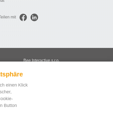
mat
Teilen mit
Bee Interactive s.r.o.
U Pekarky 484/1a
atsphäre
180 00 Prague 8 – Liben
Czech Republic
ch einen Klick
Schreiben Sie uns auf WhatsApp
scher,
Cookie-
en Button