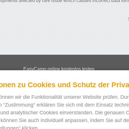
hipments affected by rare issue which causes incorrect data for
EasyCargo online kostenlos testen
Wie kann man Lizenzen bestellen?
ionen zu Cookies und Schutz der Priv
EasyCargo für Schulen
API Info & Beispiele
önnen wir die Funktionalität unserer Website prüfen. Dur
Flugblätter
n “Zustimmung“ erklären Sie sich mit dem Einsatz techni
und analytischer Cookies einverstanden. Die genauen 
Über uns
 können Sie auch individuell anpassen, indem Sie auf d
Release notes
ellungen“ klicken.