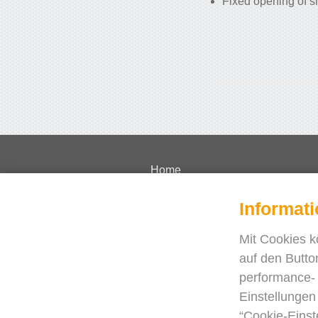
Fixed opening of s
Home
Lernvideos
Informat
Preisliste
FAQ
Mit Cookies k
Fallstudien
auf den Butto
performance- 
Journal
Einstellungen
Blog
“Cookie-Einst