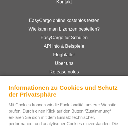
Kontakt
EasyCargo online kostenlos testen
Wie kann man Lizenzen bestellen?
EasyCargo für Schulen
API Info & Beispiele
Flugblätter
Über uns
Release notes
Online-Shop
Informationen zu Cookies und Schutz
Geschäftsbedingungen
der Privatsphäre
Privacy Policy
Mit Cookies können wir die Funktionalität unserer Website
prüfen. Durch einen Klick auf den Button “Zustimmung“
Bee Interactive s.r.o.
erklären Sie sich mit dem Einsatz technischer,
performance- und analytischer Cookies einverstanden. Die
U Pekarky 484/1a