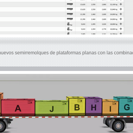
 nuevos semirremolques de plataformas planas con las combina