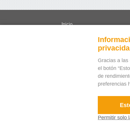
Inicio
Videotutoriales
Informaci
Precios
privacid
Preguntas frecuentes
Casos de uso
Gracias a las 
el botón “Est
Revista
de rendimient
Blog
preferencias h
¿Necesita ayuda?
Contáctenos
Est
Permitir solo
Pruebe la v