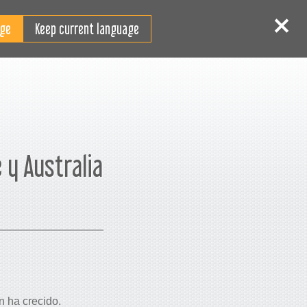
ES
niciar sesión
Registrarse
Keep current language
 y Australia
n ha crecido.