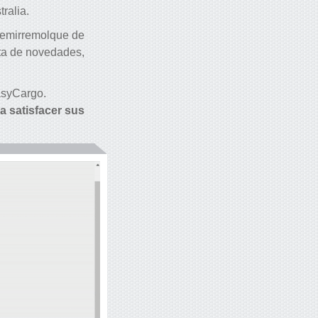
ralia.
semirremolque de
leta de novedades,
asyCargo.
a satisfacer sus