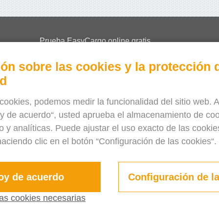
Prueba EasyCargo online gratis
¿Cómo pedir las licencias y tickets?
ón sobre las cookies y la protección d
EasyCargo para las escuelas
ad
Información y ejemplos de la API
Folletos
R
cookies, podemos medir la funcionalidad del sitio web. A
oy de acuerdo“, usted aprueba el almacenamiento de coo
Sobre nosotros
o y analíticas. Puede ajustar el uso exacto de las cooki
Actualizaciones
aciendo clic en el botón “Configuración de las cookies“.
Eshop
Términos y condiciones
Privacy Policy
oy de acuerdo
Configuración de l
 las cookies necesarias
ersión completa
¿Cómo funcion