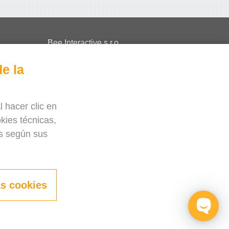
Bee Interactive s.r.o.
U Pekarky 484/1a
e la
180 00 Praga 8 – Liben
República Checa
esponderemos sus dudas por WhatsApp
l hacer clic en
kies técnicas,
es según sus
as cookies
a?