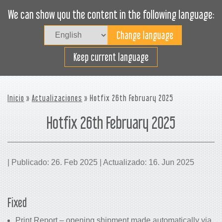
We can show you the content in the following language:
Togg
navig
Cargue efectivamente
Keep current language
Inicio
»
Actualizaciones
» Hotfix 26th February 2025
Hotfix 26th February 2025
| Publicado: 26. Feb 2025 | Actualizado: 16. Jun 2025
Fixed
Print Report – opening shipment made automatically via