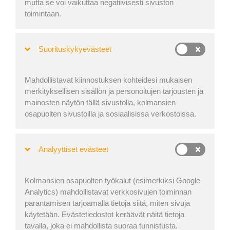
Have you watched all of our
tutorial videos
and still feel
mutta se voi vaikuttaa negatiivisesti sivuston
that you can get more out of EasyCargo? Or are you not
toimintaan.
interested in videos, and you would rather have a written
cargo guide at hand? Then please refer to
our brand new
Suorituskykyevästeet
guide
.
Mahdollistavat kiinnostuksen kohteidesi mukaisen
merkityksellisen sisällön ja personoitujen tarjousten ja
mainosten näytön tällä sivustolla, kolmansien
osapuolten sivustoilla ja sosiaalisissa verkostoissa.
Analyyttiset evästeet
Kolmansien osapuolten työkalut (esimerkiksi Google
Analytics) mahdollistavat verkkosivujen toiminnan
parantamisen tarjoamalla tietoja siitä, miten sivuja
käytetään. Evästetiedostot keräävät näitä tietoja
tavalla, joka ei mahdollista suoraa tunnistusta.