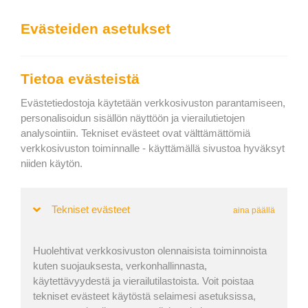
We can show you the content in the following language:
Evästeiden asetukset
Togg
navig
Lastaa tehokkaasti
Tietoa evästeistä
Keep current language
Evästetiedostoja käytetään verkkosivuston parantamiseen,
personalisoidun sisällön näyttöön ja vierailutietojen
analysointiin. Tekniset evästeet ovat välttämättömiä
Etusivu
»
Uutuudet
» Handbook for EasyCargo loading calculator
verkkosivuston toiminnalle - käyttämällä sivustoa hyväksyt
Handbook for EasyCargo loading
niiden käytön.
calculator
Tekniset evästeet
aina päällä
Anna Melounová | Julkaistu: 4. syys 2020 | Päivitetty: 23.
Huolehtivat verkkosivuston olennaisista toiminnoista
kuten suojauksesta, verkonhallinnasta,
tammi 2026
käytettävyydestä ja vierailutilastoista. Voit poistaa
tekniset evästeet käytöstä selaimesi asetuksissa,