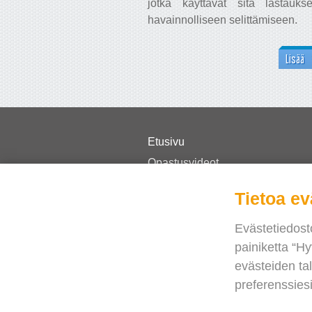
jotka käyttävät sitä lastauks
havainnolliseen selittämiseen.
Lisää
Etusivu
Opastusvideot
Hinnasto
Tietoa ev
FAQ
Uutuudet
Evästetiedost
painiketta “Hy
Blog
evästeiden ta
Tarvitsetko apua?
preferenssies
Ota yhteyttä