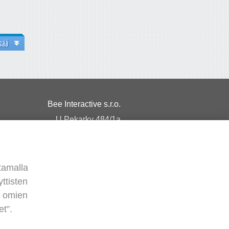
sää
Bee Interactive s.r.o.
U Pekarky 484/1a
180 00 Prague 8 – Liben
Czech Republic
Kirjoita meille WhatsAppiin
tamalla
ttisten
a omien
t”.