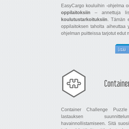
EasyCargo kouluihin -ohjelma on
oppilaitoksiin
– annettuja lis
koulutustarkoituksiin
. Tämän e
oppilaitoksen taholta aiheuttaa 
ohjelman puitteissa tarjotut edut
Lisää
Container
Container Challenge Puzzle 
lastauksen suunnittel
havainnollistamiseen. Sitä suos