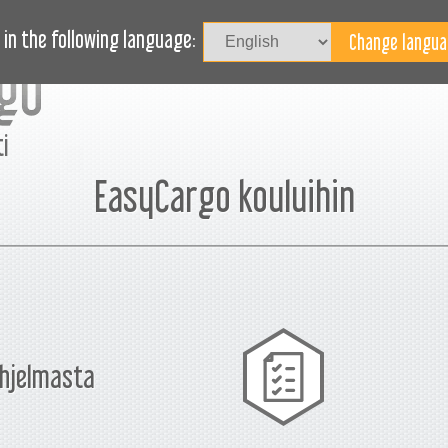
Kirjaudu
UTUUDET
BLOG
TARVITSETKO APUA?
in the following language:
i
EasyCargo kouluihin
hjelmasta