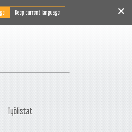
FI
 sisään
Rekisteröidy
Keep current language
Työlistat