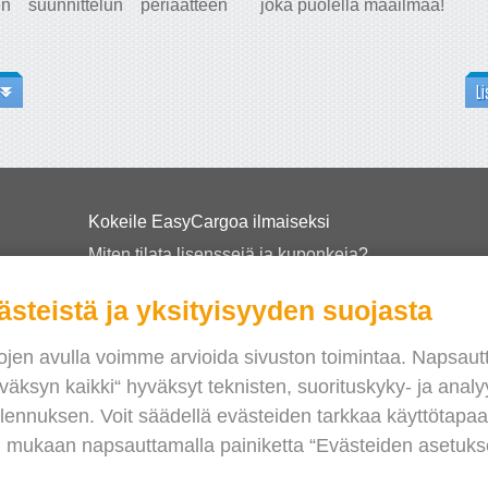
en suunnittelun periaatteen
joka puolella maailmaa!
Li
Kokeile EasyCargoa ilmaiseksi
Miten tilata lisenssejä ja kuponkeja?
EasyCargo kouluihin
ästeistä ja yksityisyyden suojasta
API-tiedot ja esimerkit
Esitteet
ojen avulla voimme arvioida sivuston toimintaa. Napsaut
väksyn kaikki“ hyväksyt teknisten, suorituskyky- ja analyy
Tietoa meistä
llennuksen. Voit säädellä evästeiden tarkkaa käyttötapa
Release notes
i mukaan napsauttamalla painiketta “Evästeiden asetukse
Verkkokauppa
Käyttöehdot