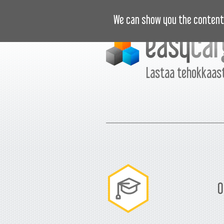
OPASTUSVIDEOT
HINNASTO
U
We can show you the content 
Lastaa tehokkaast
O