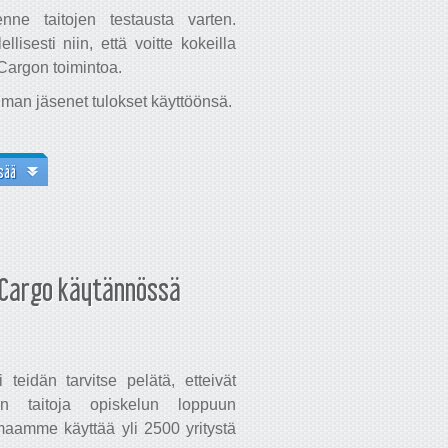
denne taitojen testausta varten.
lisesti niin, että voitte kokeilla
argon toimintoa.
lman jäsenet tulokset käyttöönsä.
sää
Cargo käytännössä
eidän tarvitse pelätä, etteivät
an taitoja opiskelun loppuun
maamme käyttää yli 2500 yritystä