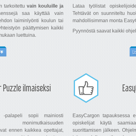
 tarkoitettu
vain kouluille ja
Lataa työlistat opiskelijoi
enssejä saa käyttää vain
Tehtävät on suunniteltu huolel
hdon laiminlyönti koulun tai
mahdollisimman monta EasyC
yhteistyön päättymisen kaikki
Pyynnöstä saavat kaikki ohje
 mukaan luettuina.
Li
 Puzzle ilmaiseksi
Easy
-palapeli sopii mainiosti
EasyCargon tapauksessa ei t
un monimutkaisuuden
opiskelijat käytä saamia
ivat ennen kaikkea opettajat,
suorittamisen jälkeen. Ohjel