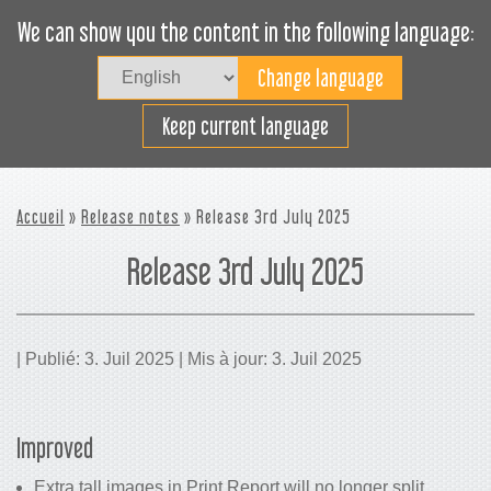
We can show you the content in the following language:
Togg
navig
Planifier efficacement
Keep current language
Accueil
»
Release notes
» Release 3rd July 2025
Release 3rd July 2025
| Publié: 3. Juil 2025 | Mis à jour: 3. Juil 2025
Improved
Extra tall images in Print Report will no longer split