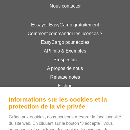
Nous contacter
Essayer EasyCargo gratuitement
Comment commander les licences ?
EasyCargo pour écoles
API Info & Exemples
Prospectus
A propos de nous
Release notes
E-shop
Conditions générales
Informations sur les cookies et la
Privacy Policy
protection de la vie privée
Grâce aux cookies, nous pouvons mesurer la fonctionnalité
Bee Interactive s.r.o.
du site web. En cliquant sur le bouton “J'accepte“, vous
approuverez le stockage des cookies techniques, de