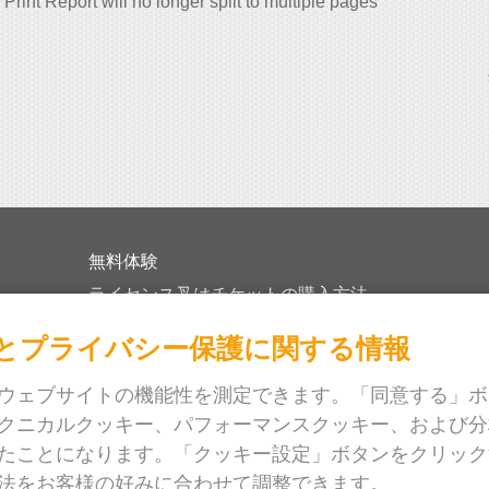
 Print Report will no longer split to multiple pages
無料体験
ライセンス叉はチケットの購入方法
アカデミック版について
とプライバシー保護に関する情報
API情報と例
リーフレット
ウェブサイトの機能性を測定できます。「同意する」ボ
クニカルクッキー、パフォーマンスクッキー、および分
会社案内
たことになります。「クッキー設定」ボタンをクリック
リリースノート
法をお客様の好みに合わせて調整できます。