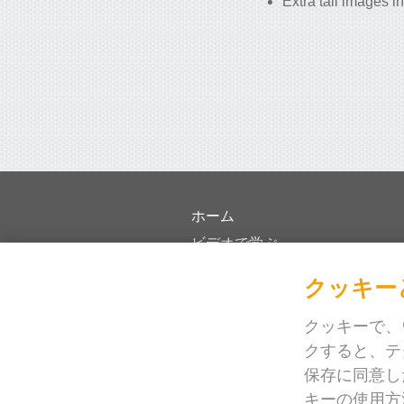
Extra tall images in
ホーム
ビデオで学ぶ
価格
クッキー
顧客事例
ジャーナル
クッキーで、
クすると、テ
ブログ
保存に同意し
お困りですか？
キーの使用方