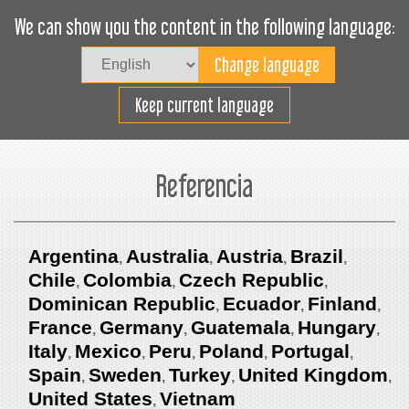
We can show you the content in the following language:
Togg
navig
Rakodjon hatékonyan
Keep current language
Referencia
Argentina
Australia
Austria
Brazil
Chile
Colombia
Czech Republic
Dominican Republic
Ecuador
Finland
France
Germany
Guatemala
Hungary
Italy
Mexico
Peru
Poland
Portugal
Spain
Sweden
Turkey
United Kingdom
United States
Vietnam