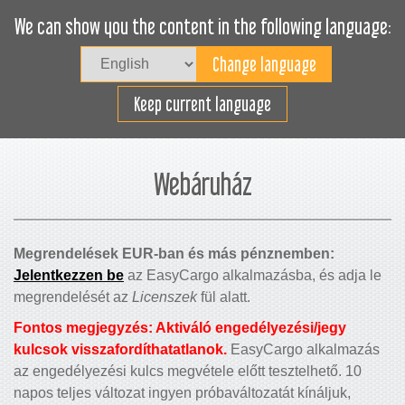
We can show you the content in the following language:
Togg
navig
Rakodjon hatékonyan
Keep current language
Webáruház
Megrendelések EUR-ban és más pénznemben:
Jelentkezzen be
az EasyCargo alkalmazásba, és adja le
megrendelését az
Licenszek
fül alatt.
Fontos megjegyzés: Aktiváló engedélyezési/jegy
kulcsok visszafordíthatatlanok.
EasyCargo alkalmazás
az engedélyezési kulcs megvétele előtt tesztelhető. 10
napos teljes változat ingyen próbaváltozatát kínáljuk,