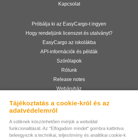
Kapcsolat
Próbálja ki az EasyCargo-t ingyen
Hogy rendeljünk licenszet és utalványt?
EasyCargo az iskolákba
API-információk és példák
Szórólapok
Rólunk
Release notes
Webáruház
Felhasználási feltételek
Tájékoztatás a cookie-król és az
Privacy Policy
adatvédelemről
A sütiknek köszönhetően mérjük a weboldal
Bee Interactive s.r.o.
funkcionalitását. Az “Elfogadom mindet“ gombra kattintva
beleegyezik a technikai, teljesítmény és analitikai cookie-k
U Pekarky 484/1a