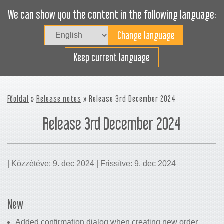
We can show you the content in the following language:
Togg
navig
Rakodjon hatékonyan
Keep current language
Főoldal
»
Release notes
» Release 3rd December 2024
Release 3rd December 2024
| Közzétéve: 9. dec 2024 | Frissítve: 9. dec 2024
New
Added confirmation dialog when creating new order