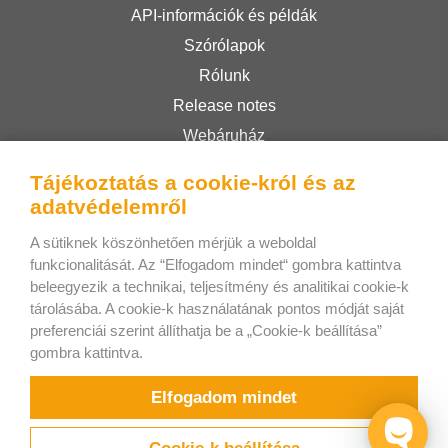
API-információk és példák
Szórólapok
Rólunk
Release notes
Webáruház
Felhasználási feltételek
Tájékoztatás a cookie-król és az
Privacy Policy
adatvédelemről
A sütiknek köszönhetően mérjük a weboldal
Bee Interactive s.r.o.
funkcionalitását. Az “Elfogadom mindet“ gombra kattintva
beleegyezik a technikai, teljesítmény és analitikai cookie-k
U Pekarky 484/1a
tárolásába. A cookie-k használatának pontos módját saját
180 00 Prague 8 – Liben
preferenciái szerint állíthatja be a „Cookie-k beállítása”
Czech Republic
gombra kattintva.
Írjon nekünk a WhatsApp-on!
Elfogadom mindet
Cookie-k beállítása