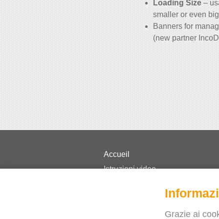
Loading Size
– us
smaller or even big
Banners for manag
(new partner IncoD
Accueil
Istruzioni video
Prezzi
Informazi
Domande frequenti
Novità
Grazie ai cook