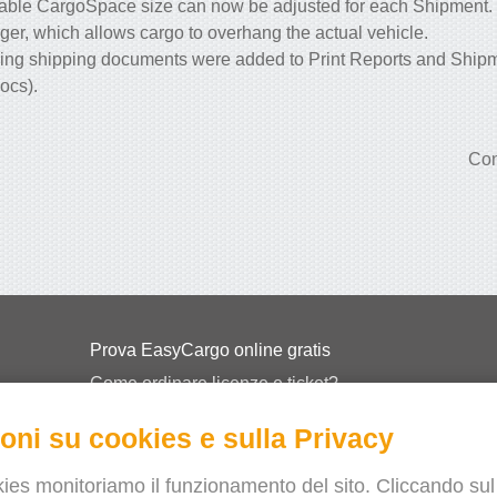
able CargoSpace size can now be adjusted for each Shipment. 
ger, which allows cargo to overhang the actual vehicle.
ing shipping documents were added to Print Reports and Ship
ocs).
Con
Prova EasyCargo online gratis
Come ordinare licenze e ticket?
EasyCargo per le scuole
oni su cookies e sulla Privacy
API Info & Esempi
Volantini
ies monitoriamo il funzionamento del sito. Cliccando sul