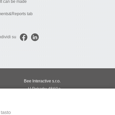
It can be made
ments&Reports tab
dividi su
Bee Interactive s.r.o.
U Pekarky 484/1a
180 00 Prague 8 – Liben
Czech Republic
 tasto
Scrivici su WhatsApp