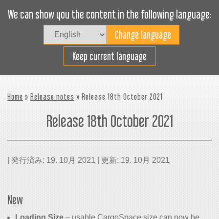
We can show you the content in the following language:
Togg
navig
貨物スペースの効率利用
Keep current language
Home
»
Release notes
» Release 18th October 2021
Release 18th October 2021
| 発行済み: 19. 10月 2021 | 更新: 19. 10月 2021
New
Loading Size
– usable CargoSpace size can now be