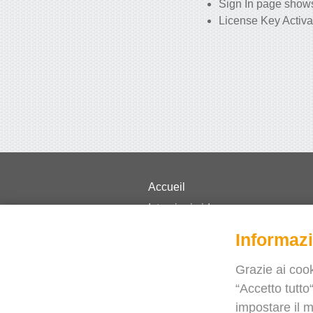
Sign In page shows
License Key Activa
Accueil
Istruzioni video
Prezzi
Informazi
Domande frequenti
Grazie ai cook
Novità
“Accetto tutto“
Blog
impostare il m
Hai bisogno di aiuto?