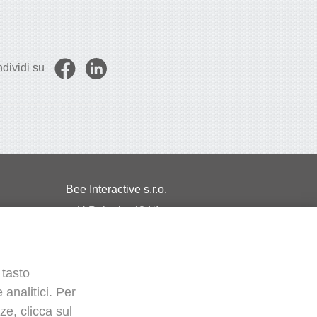
dividi su
Bee Interactive s.r.o.
U Pekarky 484/1a
180 00 Prague 8 – Liben
Czech Republic
 tasto
Scrivici su WhatsApp
 analitici. Per
e, clicca sul