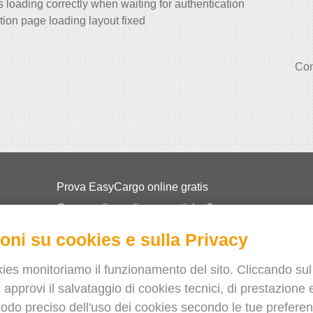
 loading correctly when waiting for authentication
tion page loading layout fixed
Con
Prova EasyCargo online gratis
Come ordinare licenze e ticket?
EasyCargo per le scuole
oni su cookies e sulla Privacy
API Info & Esempi
ies monitoriamo il funzionamento del sito. Cliccando sul
Volantini
 approvi il salvataggio di cookies tecnici, di prestazione e
Chi siamo
odo preciso dell'uso dei cookies secondo le tue preferenz
Release notes