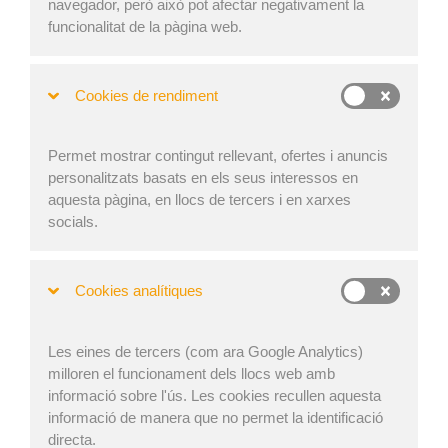
navegador, però això pot afectar negativament la
authentication
funcionalitat de la pàgina web.
License Key Activation page loading layout fixed
Cookies de rendiment
Compartir a
Permet mostrar contingut rellevant, ofertes i anuncis
personalitzats basats en els seus interessos en
aquesta pàgina, en llocs de tercers i en xarxes
socials.
Inici
Cookies analítiques
Videotutorials
Preus
Les eines de tercers (com ara Google Analytics)
FAQ
milloren el funcionament dels llocs web amb
informació sobre l'ús. Les cookies recullen aquesta
Revista
informació de manera que no permet la identificació
Blog
directa.