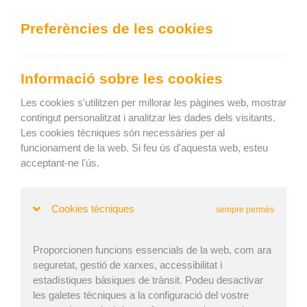
We can show you the content in the following language:
Preferències de les cookies
Togg
navig
Carregueu eficaçment
Informació sobre les cookies
Keep current language
Les cookies s'utilitzen per millorar les pàgines web, mostrar
contingut personalitzat i analitzar les dades dels visitants.
Les cookies tècniques són necessàries per al
Inici
»
Actualitzacions
» Release 29th November 2023
funcionament de la web. Si feu ús d'aquesta web, esteu
Release 29th November 2023
acceptant-ne l'ús.
Cookies tècniques
sempre permès
| Publicat: 30. nov. 2023 | Actualitzat: 30. nov. 2023
Proporcionen funcions essencials de la web, com ara
seguretat, gestió de xarxes, accessibilitat i
Fixed
estadístiques bàsiques de trànsit. Podeu desactivar
les galetes tècniques a la configuració del vostre
Sign In page shows loading correctly when waiting for