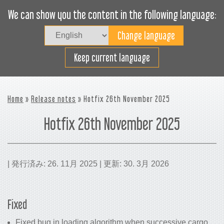
We can show you the content in the following language:
Togg
navig
貨物スペースの効率利用
Keep current language
Home
»
Release notes
» Hotfix 26th November 2025
Hotfix 26th November 2025
| 発行済み: 26. 11月 2025 | 更新: 30. 3月 2026
Fixed
Fixed bug in loading algorithm when successive cargo