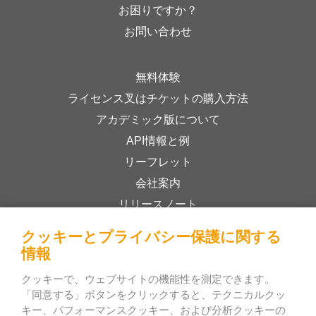
お困りですか？
お問い合わせ
無料体験
ライセンス叉はチケットの購入方法
アカデミック版について
API情報と例
リーフレット
会社案内
リリースノート
オンラインストア
クッキーとプライバシー保護に関する
利用規約
情報
プライバシーポリシー
クッキーで、ウェブサイトの機能性を測定できます。
「同意する」ボタンをクリックすると、テクニカルクッ
キー、パフォーマンスクッキー、および分析クッキーの
Bee Interactive s.r.o.