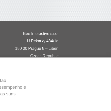
Bee Interactive s.r.o.
U Pekarky 484/1a
180 00 Prague 8 – Liben
Czech Republic
Converse conosco no WhatsApp
otão
 desempenho e
 as suas