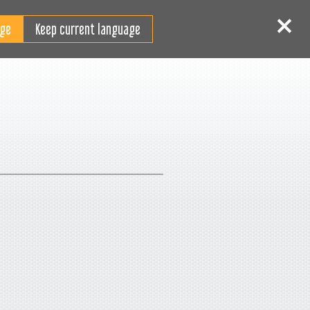
PT-PT
 sessão
Inscrever-se
Keep current language