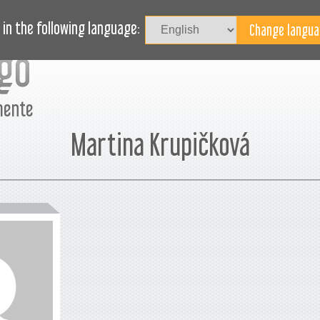
Iniciar
CESSO
JORNAL
BLOGUE
PRECISA DE AJUDA?
in the following language:
mente
Martina Krupičková