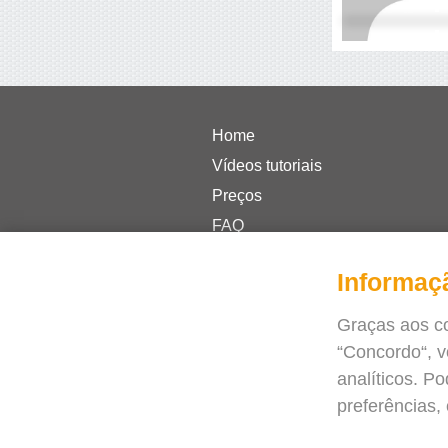
Home
Vídeos tutoriais
Preços
FAQ
Casos de sucesso
Informaç
Jornal
Blogue
Graças aos co
Precisa de ajuda?
“Concordo“, 
Contactos
analíticos. P
preferências,