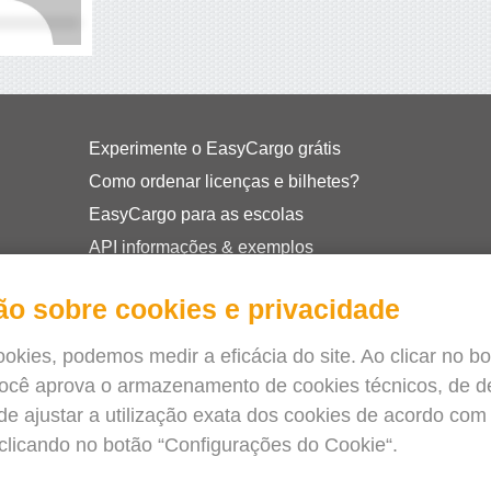
Experimente o EasyCargo grátis
Como ordenar licenças e bilhetes?
EasyCargo para as escolas
API informações & exemplos
Folhetos
ão sobre cookies e privacidade
Sobre nós
Release notes
okies, podemos medir a eficácia do site. Ao clicar no b
Loja online
você aprova o armazenamento de cookies técnicos, de
Termos e Condições
ode ajustar a utilização exata dos cookies de acordo com
 clicando no botão “Configurações do Cookie“.
Privacy Policy