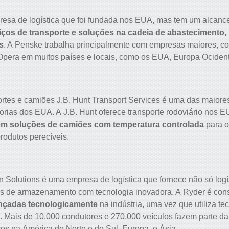
esa de logística que foi fundada nos EUA, mas tem um alcance
iços de transporte e soluções na cadeia de abastecimento
s
. A Penske trabalha principalmente com empresas maiores, 
 Opera em muitos países e locais, como os EUA, Europa Ocident
rtes e camiões J.B. Hunt Transport Services é uma das maior
orias dos EUA. A J.B. Hunt oferece transporte rodoviário nos 
em
soluções de camiões com temperatura controlada
para o
rodutos perecíveis.
 Solutions é uma empresa de logística que fornece não só logís
 de armazenamento com tecnologia inovadora. A Ryder é con
nçadas tecnologicamente
na indústria, uma vez que utiliza te
 Mais de 10.000 condutores e 270.000 veículos fazem parte da 
iços na América do Norte e do Sul, Europa, e Ásia.