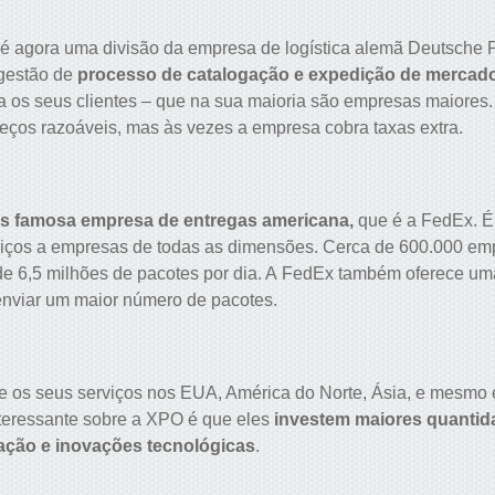
é agora uma divisão da empresa de logística alemã Deutsche
 gestão de
processo de catalogação e expedição de mercado
 os seus clientes – que na sua maioria são empresas maiores.
reços razoáveis, mas às vezes a empresa cobra taxas extra.
is famosa empresa de entregas americana,
que é a FedEx. É
rviços a empresas de todas as dimensões. Cerca de 600.000 e
de 6,5 milhões de pacotes por dia. A FedEx também oferece u
enviar um maior número de pacotes.
e os seus serviços nos EUA, América do Norte, Ásia, e mesmo
teressante sobre a XPO é que eles
investem maiores quantid
zação e inovações tecnológicas
.