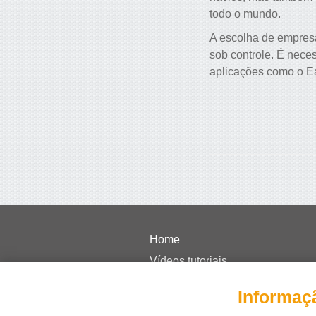
todo o mundo.
A escolha de empresa
sob controle. É nece
aplicações como o Ea
Home
Vídeos tutoriais
Preços
Informaç
FAQ