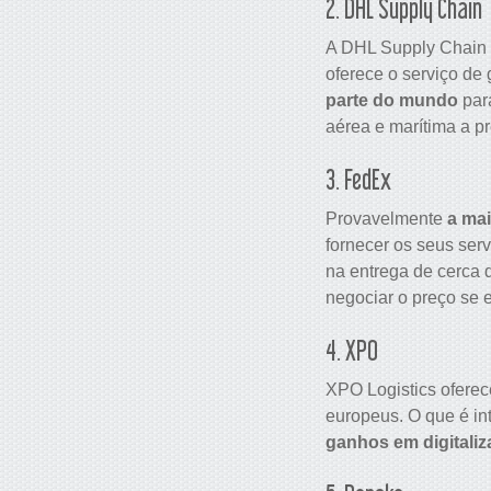
2. DHL Supply Chain
A DHL Supply Chain 
oferece o serviço de
parte do mundo
para
aérea e marítima a p
3. FedEx
Provavelmente
a ma
fornecer os seus se
na entrega de cerca 
negociar o preço se 
4. XPO
XPO Logistics oferec
europeus. O que é in
ganhos em digitali