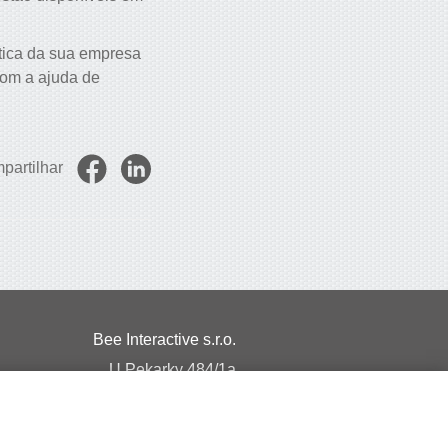
stica da sua empresa
com a ajuda de
partilhar
Bee Interactive s.r.o.
U Pekarky 484/1a
180 00 Prague 8 – Liben
Czech Republic