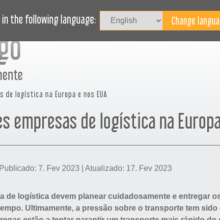
Iniciar
CESSO
JORNAL
BLOGUE
PRECISA DE AJUDA?
in the following language:
mente
 de logística na Europa e nos EUA
es empresas de logística na Europa
Publicado: 7. Fev 2023 | Atualizado: 17. Fev 2023
a de logística devem planear cuidadosamente e entregar o
mpo. Ultimamente, a pressão sobre o transporte tem sido c
egas estão a tentar garantir um transporte mais rápido do 