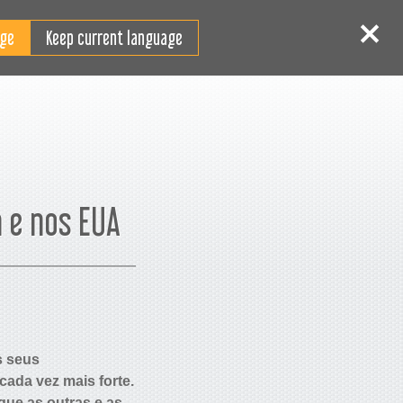
PT-PT
 sessão
Inscrever-se
Keep current language
 e nos EUA
s seus
ada vez mais forte.
que as outras e as