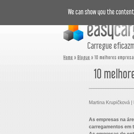
VÍDEOS
PREÇOS
CASOS DE SU
We can show you the content 
Carregue eficaz
Home
»
Blogue
» 10 melhores empresas
10 melhor
Martina Krupičková | 
As empresas na áre
carregamentos em te
As empresas de entr