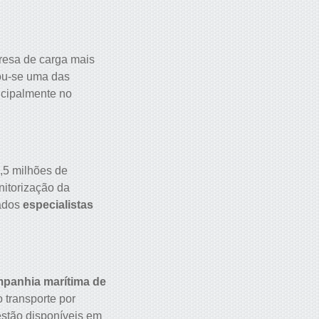
resa de carga mais
nou-se uma das
ncipalmente no
,5 milhões de
nitorização da
rados
especialistas
panhia marítima de
 transporte por
estão disponíveis em