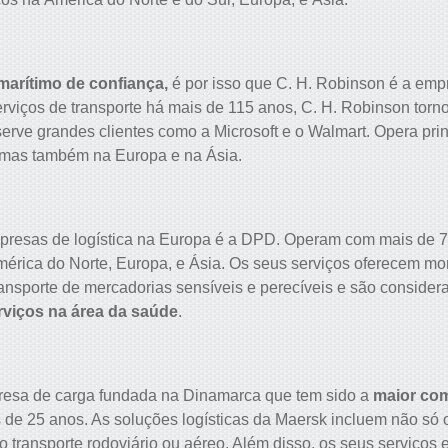
marítimo de confiança,
é por isso que C. H. Robinson é a emp
rviços de transporte há mais de 115 anos, C. H. Robinson tor
erve grandes clientes como a Microsoft e o Walmart. Opera pri
mas também na Europa e na Ásia.
resas de logística na Europa é a DPD. Operam com mais de 7
mérica do Norte, Europa, e Ásia. Os seus serviços oferecem mo
ransporte de mercadorias sensíveis e perecíveis e são conside
rviços na área da saúde
.
esa de carga fundada na Dinamarca que tem sido a
maior com
 de 25 anos. As soluções logísticas da Maersk incluem não só o
 transporte rodoviário ou aéreo. Além disso, os seus serviços 