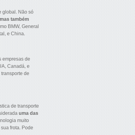
 global. Não só
, mas também
como BMW, General
al, e China.
es empresas de
EUA, Canadá, e
 transporte de
tica de transporte
siderada
uma das
cnologia muito
sua frota. Pode