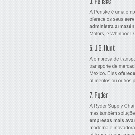
5. Penske
A Penske é uma empr
oferece os seus
serv
administra armazén
Motors, e Whirlpool.
6. J.B. Hunt
A empresa de transpo
transporte de mercad
México. Eles
oferec
alimentos ou outros p
7. Ryder
A Ryder Supply Chain
mas também soluções
empresas mais ava
moderna e inovadora.
utilizar os seus serv