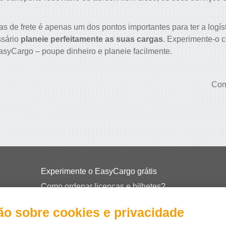
s de frete é apenas um dos pontos importantes para ter a logí
ssário
planeie perfeitamente as suas cargas
. Experimente-o 
syCargo – poupe dinheiro e planeie facilmente.
Com
Experimente o EasyCargo grátis
Como ordenar licenças e bilhetes?
EasyCargo para as escolas
ão sobre cookies e privacidade
API informações & exemplos