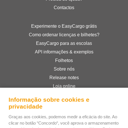
Contactos
Experimente o EasyCargo grátis
Como ordenar licenças e bilhetes?
EasyCargo para as escolas
API informações & exemplos
Folhetos
Sobre nós
Release notes
Loja online
Termos e Condições
Informação sobre cookies e
Privacy Policy
privacidade
Graças aos cookies, podemos medir a eficácia do site. Ao
Bee Interactive s.r.o.
clicar no botão “Concordo“, você aprova o armazenamento