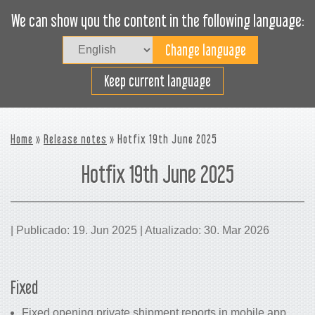
We can show you the content in the following language:
Togg
navig
Carregue eficazmente
Keep current language
Home
»
Release notes
» Hotfix 19th June 2025
Hotfix 19th June 2025
| Publicado: 19. Jun 2025 | Atualizado: 30. Mar 2026
Fixed
Fixed opening private shipment reports in mobile app