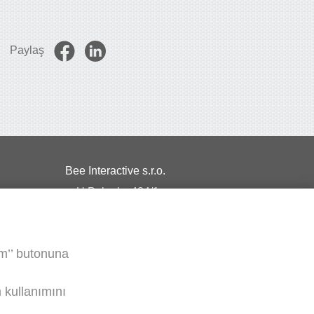
Paylaş
Bee Interactive s.r.o.
U Pekarky 484/1a
180 00 Prague 8 – Liben
Czech Republic
um’’ butonuna
WhatsApp üzerinden bizimle sohbet edin
m kullanımını