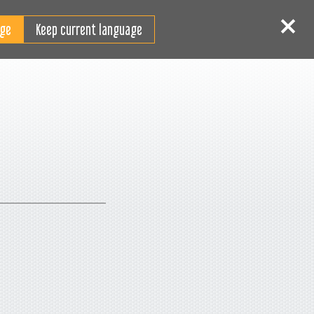
TR
Giriş
Kaydol
Keep current language