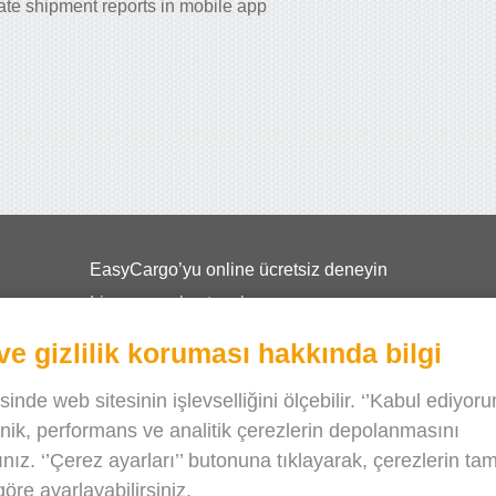
ate shipment reports in mobile app
EasyCargo’yu online ücretsiz deneyin
Lisans nasıl satın alınır
Okullar için EasyCargo
ve gizlilik koruması hakkında bilgi
API bilgisi ve örnekler
inde web sitesinin işlevselliğini ölçebilir. ‘’Kabul ediyor
Broşürler
knik, performans ve analitik çerezlerin depolanmasını
Bizim hakkımızda
ız. ‘’Çerez ayarları’’ butonuna tıklayarak, çerezlerin ta
Sürüm notları
göre ayarlayabilirsiniz.