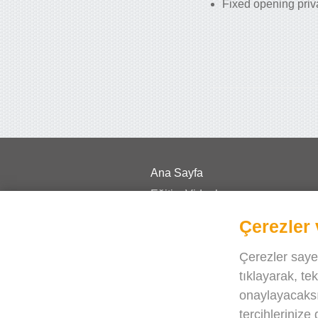
Fixed opening priv
Ana Sayfa
Eğitim Videoları
Fiyat
Çerezler 
Sıkça Sorulan Sorular
Çerezler sayes
Haberler
tıklayarak, te
Blog
onaylayacaksın
Yardim
tercihlerinize 