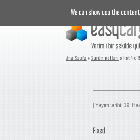
EĞITIM VIDEOLARI
FIYAT
We can show you the content 
Verimli bir şekilde yü
Ana Sayfa
»
Sürüm notları
» Hotfix 
| Yayım tarihi: 19. H
Fixed