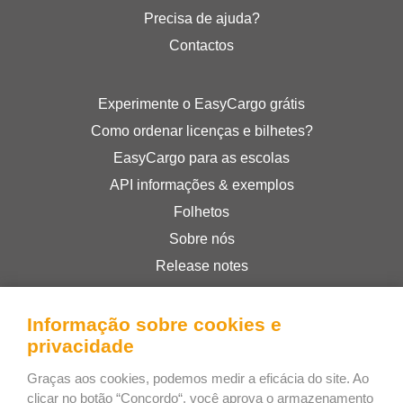
Precisa de ajuda?
Contactos
Experimente o EasyCargo grátis
Como ordenar licenças e bilhetes?
EasyCargo para as escolas
API informações & exemplos
Folhetos
Sobre nós
Release notes
Loja online
Termos e Condições
Informação sobre cookies e
privacidade
Privacy Policy
Graças aos cookies, podemos medir a eficácia do site. Ao
clicar no botão “Concordo“, você aprova o armazenamento