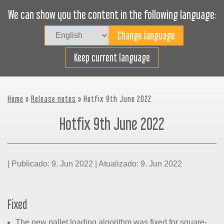
We can show you the content in the following language:
Togg
navig
Carregue eficazmente
Keep current language
Home
»
Release notes
» Hotfix 9th June 2022
Hotfix 9th June 2022
| Publicado: 9. Jun 2022 | Atualizado: 9. Jun 2022
Fixed
The new pallet loading algorithm was fixed for square-