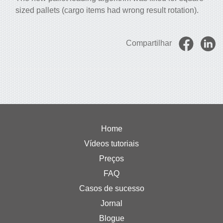
sized pallets (cargo items had wrong result rotation).
Compartilhar
Home
Vídeos tutoriais
Preços
FAQ
Casos de sucesso
Jornal
Blogue