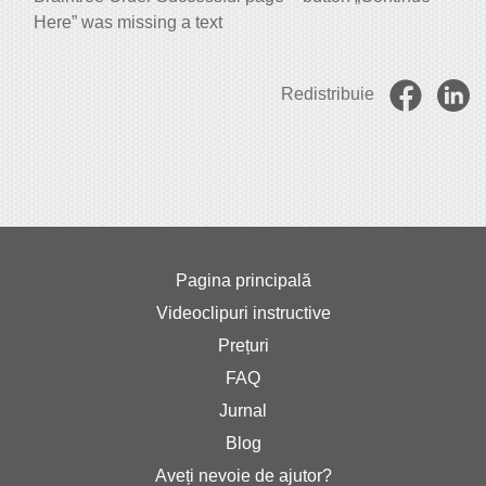
Here” was missing a text
Redistribuie
Pagina principală
Videoclipuri instructive
Prețuri
FAQ
Jurnal
Blog
Aveți nevoie de ajutor?