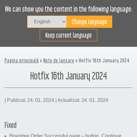
We can show you the content in the following language:
Togg
navig
Încarcă eficient
Keep current language
Pagina principală
»
Note de lansare
» Hotfix 16th January 2024
Hotfix 16th January 2024
| Publicat: 24. 01. 2024 | Actualizat: 24. 01. 2024
Fixed
Braintree Order Successful page – button „Continue