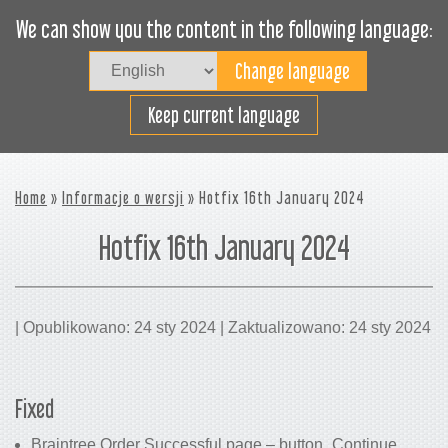
We can show you the content in the following language:
Togg
navig
Załaduj sprawnie
Keep current language
Home
»
Informacje o wersji
» Hotfix 16th January 2024
Hotfix 16th January 2024
| Opublikowano: 24 sty 2024 | Zaktualizowano: 24 sty 2024
Fixed
Braintree Order Successful page – button „Continue