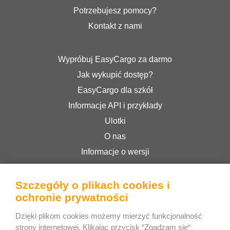
Potrzebujesz pomocy?
Kontakt z nami
Wypróbuj EasyCargo za darmo
Jak wykupić dostęp?
EasyCargo dla szkół
Informacje API i przykłady
Ulotki
O nas
Informacje o wersji
Sklep internetowy
Regulamin serwisu
Szczegóły o plikach cookies i
ochronie prywatności
Polityka prywatności
Dzięki plikom cookies możemy mierzyć funkcjonalność
strony internetowej. Klikając przycisk “Zgadzam się“