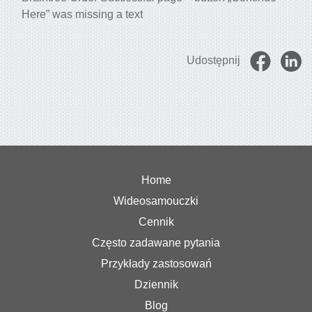
Here” was missing a text
Udostępnij
Home
Wideosamouczki
Cennik
Często zadawane pytania
Przykłady zastosowań
Dziennik
Blog